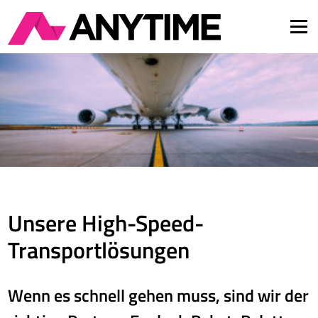
Men
Über uns
Services
Insights
FAQ
Karriere
Kontakt
DE
EN
Unsere High-Speed-
Transportlösungen
Wenn es schnell gehen muss, sind wir der